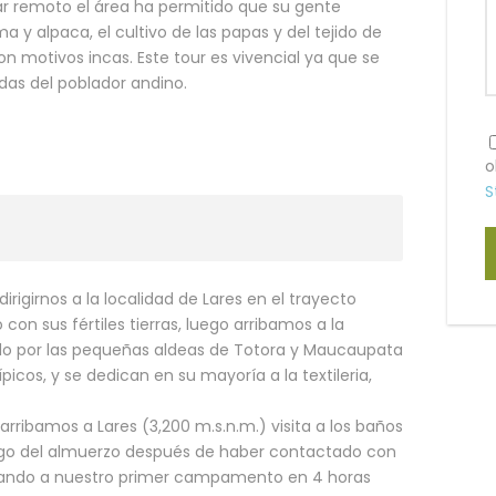
gar remoto el área ha permitido que su gente
ma y alpaca, el cultivo de las papas y del tejido de
n motivos incas. Este tour es vivencial ya que se
das del poblador andino.
o
S
irigirnos a la localidad de Lares en el trayecto
on sus fértiles tierras, luego arribamos a la
ndo por las pequeñas aldeas de Totora y Maucaupata
picos, y se dedican en su mayoría a la textileria,
arribamos a Lares (3,200 m.s.n.m.) visita a los baños
ego del almuerzo después de haber contactado con
gando a nuestro primer campamento en 4 horas