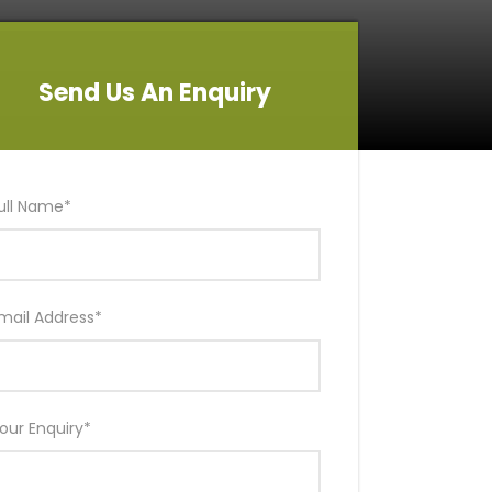
Send Us An Enquiry
Send Us An Enquiry
ull Name
*
mail Address
*
our Enquiry
*