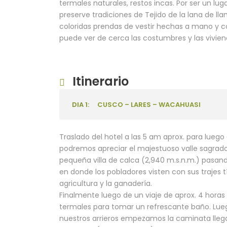
termales naturales, restos incas. Por ser un lu
preserve tradiciones de Tejido de la lana de lla
coloridas prendas de vestir hechas a mano y co
puede ver de cerca las costumbres y las vivien
Itinerario
DIA 1:
CUSCO – LARES – WACAHUASI
Traslado del hotel a las 5 am aprox. para luego d
podremos apreciar el majestuoso valle sagrado c
pequeña villa de calca (2,940 m.s.n.m.) pasa
en donde los pobladores visten con sus trajes tí
agricultura y la ganadería.
Finalmente luego de un viaje de aprox. 4 horas 
termales para tomar un refrescante baño. Lu
nuestros arrieros empezamos la caminata lle