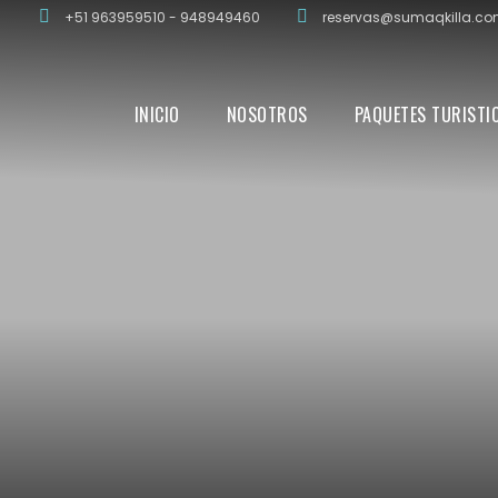
+51 963959510 - 948949460
reservas@sumaqkilla.c
INICIO
NOSOTROS
PAQUETES TURISTI