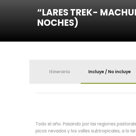
“LARES TREK- MACHUP
NOCHES)
Itinerario
Incluye / No incluye
Todo el año. Pasando por las regiones pastoral
picos nevados y los valles subtropicales, a lo l