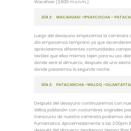
Wacahasi (3,600 m.s.n.m.).
DÍA 2:
WACAHUASI -IPSAYCOCHA – PATACA
Luego del desayuno empezamos la caminata 
día empezamos temprano ya que ascenderemos
apreciaremos diferentes comunidades campesi
textiles que ellos mismos tejen para su uso dia
donde será el almuerzo, después de una siest
donde pasaremos la segunda noche.
DÍA 3:
PATACANCHA -WILLOQ -OLLANTAYTA
Después del desayuno continuaremos con nues
Willoq población con costumbres originales p
transcurso de nuestra caminata podremos obse
Pumamarca. Aproximadamente a las 2:00pm ll
después del almuerzo tendremos tiempo libre 