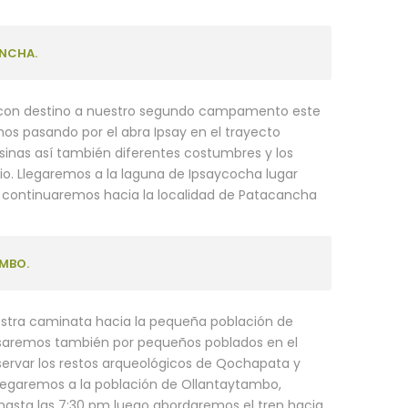
NCHA.
con destino a nuestro segundo campamento este
 pasando por el abra Ipsay en el trayecto
nas así también diferentes costumbres y los
rio. Llegaremos a la laguna de Ipsaycocha lugar
a continuaremos hacia la localidad de Patacancha
MBO.
tra caminata hacia la pequeña población de
asaremos también por pequeños poblados en el
rvar los restos arqueológicos de Qochapata y
egaremos a la población de Ollantaytambo,
hasta las 7:30 pm luego abordaremos el tren hacia