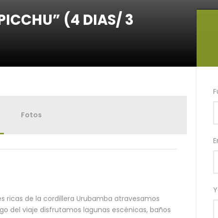
ICCHU” (4 DIAS/ 3
F
Fotos
E
Y
es ricas de la cordillera Urubamba atravesamos
argo del viaje disfrutamos lagunas escénicas, baños