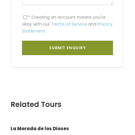
* Creating an account means you're
Incluye
okay with our
Terms of Service
and
Privacy
Transporte ida y vuelta
Statement
.
Cuatrimotos (marca honda TRX 250)
Combustible
Casco
Guantes
Guía profesional en inglés o español
No Incluye
Entradas a los lugares de interés (Chinchero,
Moray dentro del Boleto Turístico), minas de
sal de Maras.
Related Tours
Ni seguro
Recomendaciones
La Morada de los Dioses
Se requiere dos personas minimo en 2